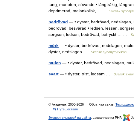
tung, monoton, sövande • långtråkig, långrandi
deprimerad, melankolisk,… …
Svensk synonym
bedrövad
— • dyster, bedrövad, nedslagen, m
bedrövad, besvärad • ledsen, lessen, sorgse
sorgsen, ledsen, bedrövad, betryckt,… …
S
mörk
— • dyster, bedrövad, nedslagen, mulen, 
dyster, nedslagen …
Svensk synonymlexikon
mulen
— • dyster, bedrövad, nedslagen, mul
svart
— • dyster, trist, ledsam …
Svensk synon
© Академик, 2000-2026
Обратная связь:
Техподдерж
👣 Путешествия
Экспорт словарей на сайты
, сделанные на PHP,
Jo