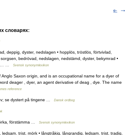
e-
их словарях:
y
 deppig, dyster, nedslagen • hopplös, tröstlös, förtvivlad,
n, sorgsen, bedrövad, nedslagen, nedstämd, dyster, bekymrad •
sam,… …
Svensk synonymlexikon
 Anglo Saxon origin, and is an occupational name for a dyer of
 word deager , dyer, an agent derivative of deag , dye. The name
mes reference
kov; se dystert på tingene …
Dansk ordbog
ok
rmörka, förstämma …
Svensk synonymlexikon
dsam, trist, mörk • långtråkig, långrandig, ledsam, trist, tradig,