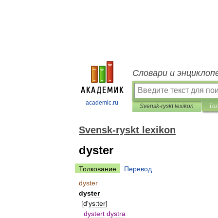
Словари и энциклоп
academic.ru
Svensk-ryskt lexikon
То
Svensk-ryskt lexikon
dyster
Толкование
Перевод
dyster
dyster
[
d
'
ys:ter
]
dystert
dystra