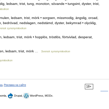
g, ledsam, trist, tung, monoton, sövande • tungsint, dyster, trist,
lexikon
ulen, ledsam, trist, mörk • sorgsen, missmodig, ängslig, oroad,
n, bedrövad, nedslagen, nedstämd, dyster, bekymrad • olycklig,
vensk synonymlexikon
ledsam, trist, mörk • hopplös, tröstlös, förtvivlad, desperat,
en, ledsam, trist, mörk …
Svensk synonymlexikon
ymlexikon
ка
,
Реклама на сайте
18+
omla,
Drupal,
WordPress, MODx.