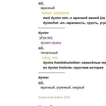
adj
.
мрачный
ledsen
,
nedstämd
med
dyster
min
--
с
мрачной
миной
(
на
dysterhet
-
en
--
мрачность
,
грусть
,
угр
————————
dyster
[
d
'
ys:ter
]
dystert
dystra
adj
.
печальный
tråkig
,
trist
dystra
framtidsutsikter
--
невесёлые
пе
en
dyster
historia
--
грустная
история
————————
dyster
adj
.
мрачный
,
угрюмый
,
хмурый
Svensk
-
ryskt
lexikon
.
2013
.