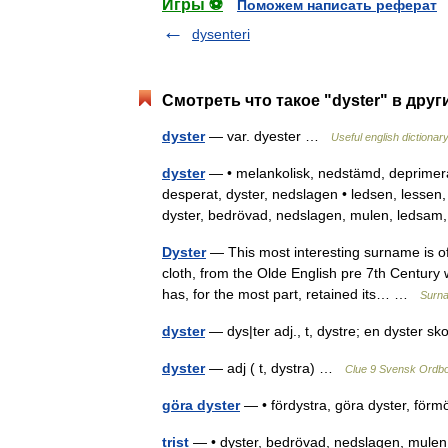
Игры ⚽
Поможем написать реферат
dysenteri
Смотреть что такое "dyster" в друг
dyster
— var. dyester …
Useful english dictionar
dyster
— • melankolisk, nedstämd, deprimerad,
desperat, dyster, nedslagen • ledsen, lesse
dyster, bedrövad, nedslagen, mulen, led
Dyster
— This most interesting surname is of
cloth, from the Olde English pre 7th Century
has, for the most part, retained its… …
Surna
dyster
— dys|ter adj., t, dystre; en dyster s
dyster
— adj ( t, dystra) …
Clue 9 Svensk Ordb
göra dyster
— • fördystra, göra dyster, fö
trist
— • dyster, bedrövad, nedslagen, mulen, le