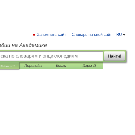
Запомнить сайт
Словарь на свой сайт
RU
едии на Академике
Найти!
лкования
Переводы
Книги
Игры ⚽